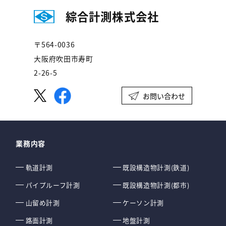
綜合計測株式会社
〒564-0036
大阪府吹田市寿町
2-26-5
お問い合わせ
業務内容
軌道計測
既設構造物計測(鉄道)
パイプルーフ計測
既設構造物計測(都市)
山留め計測
ケーソン計測
路面計測
地盤計測