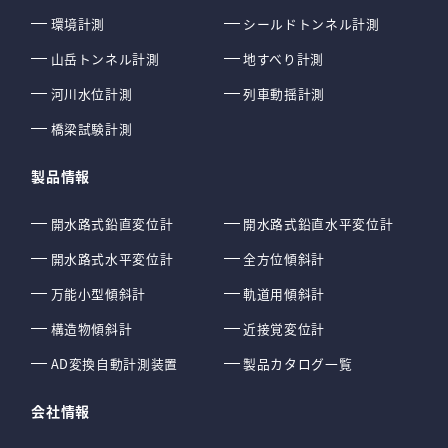
環境計測
シールドトンネル計測
山岳トンネル計測
地すべり計測
河川水位計測
列車動揺計測
橋梁試験計測
製品情報
開水路式鉛直変位計
開水路式鉛直水平変位計
開水路式水平変位計
全方位傾斜計
万能小型傾斜計
軌道用傾斜計
構造物傾斜計
近接覚変位計
AD変換自動計測装置
製品カタログ一覧
会社情報